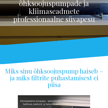
õhksoojuspumpade ja
kliimaseadmete
professionaalne süvapesu
Miks sinu õhksoojuspump haiseb –
ja miks filtrite puhastamisest ei
piisa