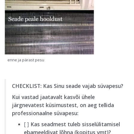
enne ja pärast pesu
CHECKLIST: Kas Sinu seade vajab süvapesu?
Kui vastad jaatavalt kasvõi ühele
järgnevatest küsimustest, on aeg tellida
professionaalne süvapesu:
[ ]
Kas seadmest tuleb sisselülitamisel
ebameeldivat lõhna (kopitus vmt)?