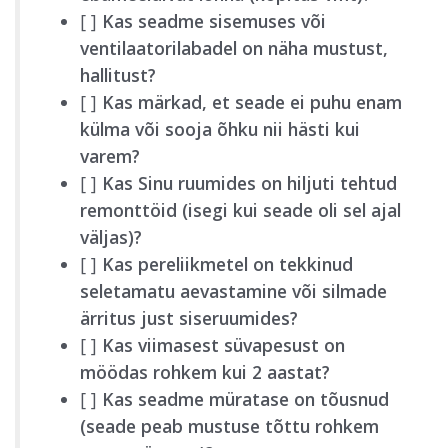
[ ]
Kas seadme sisemuses või
ventilaatorilabadel on näha mustust,
hallitust?
[ ]
Kas märkad, et seade ei puhu enam
külma või sooja õhku nii hästi kui
varem?
[ ]
Kas Sinu ruumides on hiljuti tehtud
remonttöid (isegi kui seade oli sel ajal
väljas)?
[ ]
Kas pereliikmetel on tekkinud
seletamatu aevastamine või silmade
ärritus just siseruumides?
[ ]
Kas viimasest süvapesust on
möödas rohkem kui 2 aastat?
[ ]
Kas seadme müratase on tõusnud
(seade peab mustuse tõttu rohkem