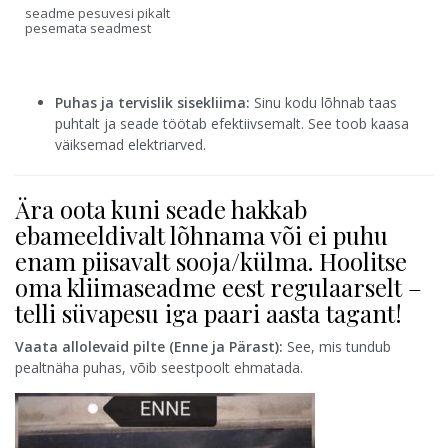
seadme pesuvesi pikalt
pesemata seadmest
Puhas ja tervislik sisekliima:
Sinu kodu lõhnab taas
puhtalt ja seade töötab efektiivsemalt. See toob kaasa
väiksemad elektriarved.
Ära oota kuni seade hakkab
ebameeldivalt lõhnama või ei puhu
enam piisavalt sooja/külma. Hoolitse
oma kliimaseadme eest regulaarselt –
telli süvapesu iga paari aasta tagant!
Vaata allolevaid pilte (Enne ja Pärast):
See, mis tundub
pealtnäha puhas, võib seestpoolt ehmatada.