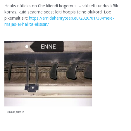
Heaks näiteks on ühe kliendi kogemus – väliselt tundus kõik
korras, kuid seadme seest leiti hoopis teine olukord. Loe
pikemalt siit:
https://amidahenryteeb.eu/2020/01/30/meie-
majas-ei-hallita-eksisin/
enne pesu