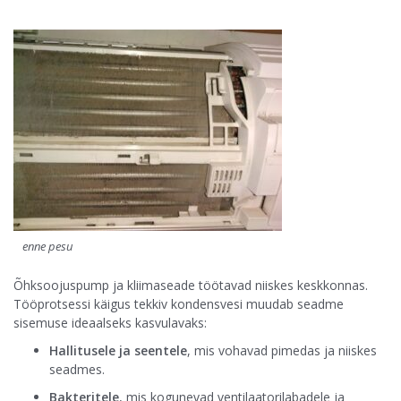
enne pesu
Õhksoojuspump ja kliimaseade töötavad niiskes keskkonnas.
Tööprotsessi käigus tekkiv kondensvesi muudab seadme
sisemuse ideaalseks kasvulavaks:
Hallitusele ja seentele
, mis vohavad pimedas ja niiskes
seadmes.
Bakteritele
, mis kogunevad ventilaatorilabadele ja