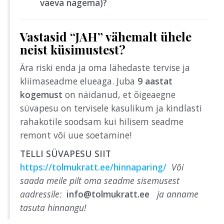
vaeva nägema)?
Vastasid “JAH” vähemalt ühele
neist küsimustest?
Ära riski enda ja oma lähedaste tervise ja
kliimaseadme elueaga. Juba
9 aastat
kogemust
on näidanud, et õigeaegne
süvapesu on tervisele kasulikum ja kindlasti
rahakotile soodsam kui hilisem seadme
remont või uue soetamine!
TELLI SÜVAPESU SIIT
https://tolmukratt.ee/hinnaparing/
Või
saada meile pilt oma seadme sisemusest
aadressile:
info@tolmukratt.ee
ja anname
tasuta hinnangu!