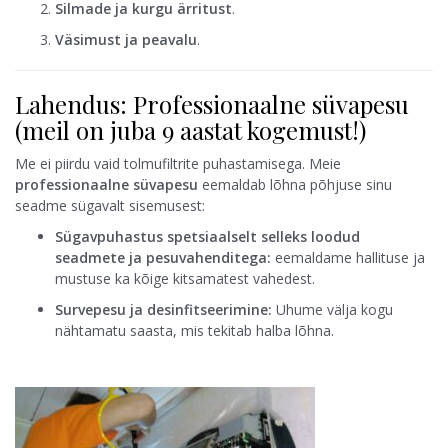
Silmade ja kurgu ärritust
.
Väsimust ja peavalu
.
Lahendus: Professionaalne süvapesu
(meil on juba 9 aastat kogemust!)
Me ei piirdu vaid tolmufiltrite puhastamisega. Meie
professionaalne süvapesu
eemaldab lõhna põhjuse sinu
seadme sügavalt sisemusest:
Sügavpuhastus spetsiaalselt selleks loodud
seadmete ja pesuvahenditega:
eemaldame hallituse ja
mustuse ka kõige kitsamatest vahedest.
Survepesu ja desinfitseerimine:
Uhume välja kogu
nähtamatu saasta, mis tekitab halba lõhna.