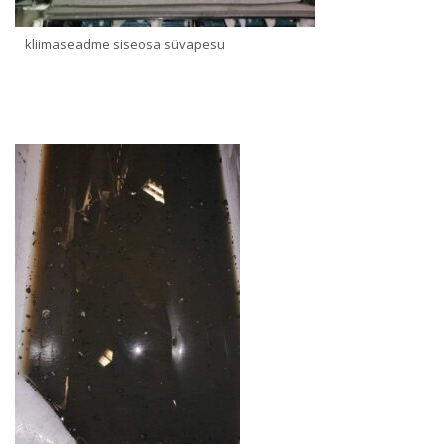
kliimaseadme siseosa süvapesu