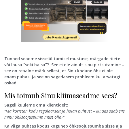
Tunned seadme sisselülitamisel mustuse, märgade riiete
või lausa “soki haisu”? See ei ole ainult sinu pirtsutamine –
see on reaalne märk sellest, et Sinu kodune õhk ei ole
enam puhas. Ja see on sagedasem probleem kui arvatagi
oskad.
Mis toimub Sinu kliimaseadme sees?
Sageli kuuleme oma klientidelt:
“Ma koristan kodu regulaarselt ja hoian puhtust – kuidas saab siis
minu õhksoojuspump must olla?”
Ka väga puhtas kodus koguneb õhksoojuspumba sisse aja